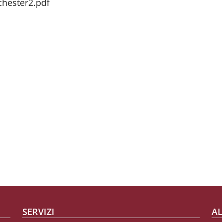
chester2.pdf
SERVIZI
AL