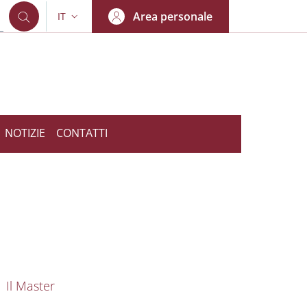
Area personale
IT
SELETTORE LINGUA: CURRENT LANGUAGE
NOTIZIE
CONTATTI
nkedIn
AIN NAVIGATION
Il Master