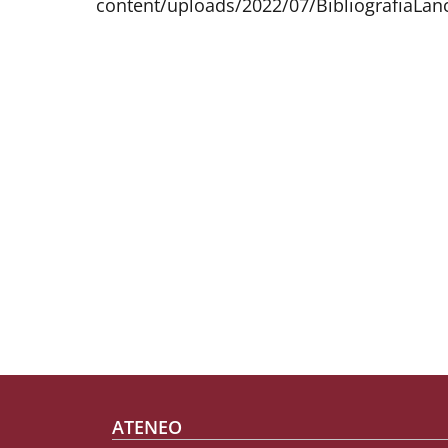
content/uploads/2022/07/BibliografiaLan
Footer menu
ATENEO