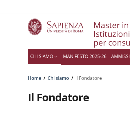
Slim to
Salta al contenuto principale
Skip to footer content
Master in
Istituzion
per consu
CHI SIAMO
MANIFESTO 2025-26
AMMISS
Briciole di pane
Home
/
Chi siamo
/
Il Fondatore
Il Fondatore