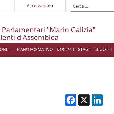
p
Accessibilità
i Parlamentari "Mario Galizia"
lenti d'Assemblea
IONE
PIANO FORMATIVO
DOCENTI
STAGE
SBOCCHI
Facebook
X
Li
M